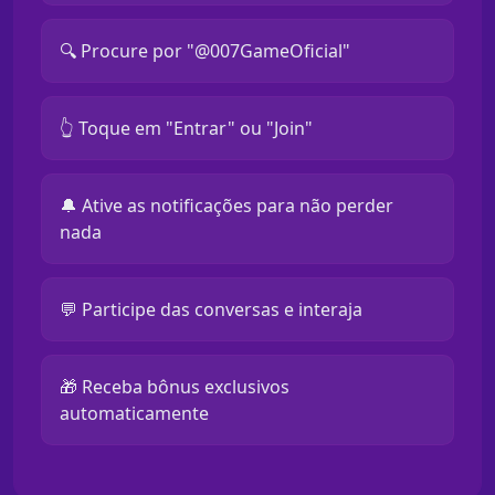
🔍 Procure por "@007GameOficial"
👆 Toque em "Entrar" ou "Join"
🔔 Ative as notificações para não perder
nada
💬 Participe das conversas e interaja
🎁 Receba bônus exclusivos
automaticamente