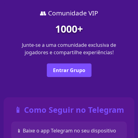
👥 Comunidade VIP
1000+
Junte-se a uma comunidade exclusiva de
jogadores e compartilhe experiências!
Entrar Grupo
📱 Como Seguir no Telegram
📱 Baixe o app Telegram no seu dispositivo