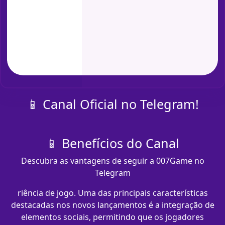
📱 Canal Oficial no Telegram!
📱 Benefícios do Canal
Descubra as vantagens de seguir a 007Game no
Telegram
riência de jogo. Uma das principais características
destacadas nos novos lançamentos é a integração de
elementos sociais, permitindo que os jogadores