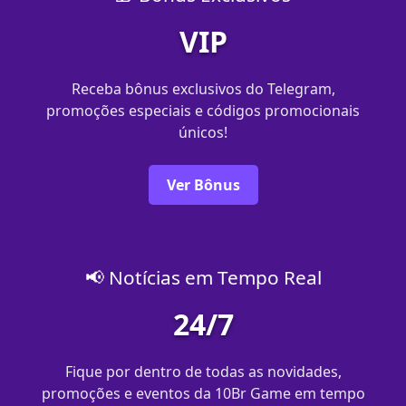
VIP
Receba bônus exclusivos do Telegram,
promoções especiais e códigos promocionais
únicos!
Ver Bônus
📢 Notícias em Tempo Real
24/7
Fique por dentro de todas as novidades,
promoções e eventos da 10Br Game em tempo