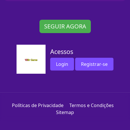
SEGUIR AGORA
Acessos
Login
Registrar-se
Políticas de Privacidade
Termos e Condições
Sitemap