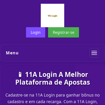
Login
Registrar-se
Menu
📱 11A Login A Melhor
Plataforma de Apostas
Cadastre-se na 11A Login para ganhar bônus no
cadastro e em cada recarga. Com a 11A Login,