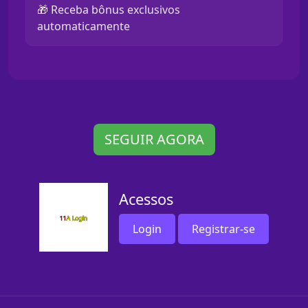
🎁 Receba bônus exclusivos
automaticamente
SEGUIR AGORA
Acessos
Login
Registrar-se