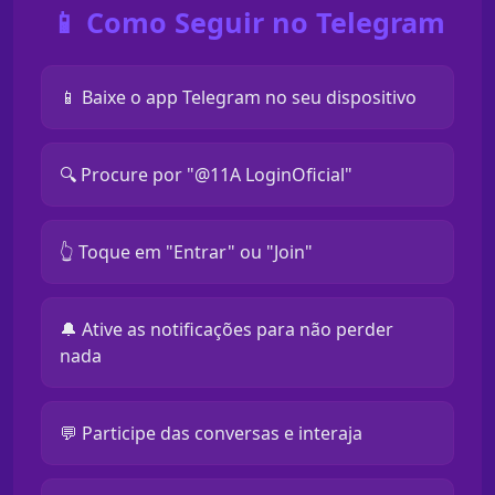
📱 Como Seguir no Telegram
📱 Baixe o app Telegram no seu dispositivo
🔍 Procure por "@11A LoginOficial"
👆 Toque em "Entrar" ou "Join"
🔔 Ative as notificações para não perder
nada
💬 Participe das conversas e interaja