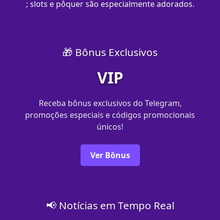
; slots e pôquer são especialmente adorados.
🎁 Bônus Exclusivos
VIP
Receba bônus exclusivos do Telegram,
promoções especiais e códigos promocionais
únicos!
Ver Bônus
📢 Notícias em Tempo Real