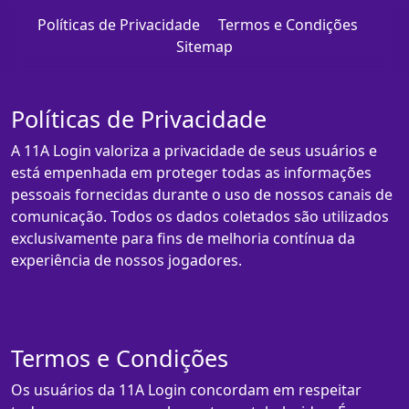
Políticas de Privacidade
Termos e Condições
Sitemap
Políticas de Privacidade
A 11A Login valoriza a privacidade de seus usuários e
está empenhada em proteger todas as informações
pessoais fornecidas durante o uso de nossos canais de
comunicação. Todos os dados coletados são utilizados
exclusivamente para fins de melhoria contínua da
experiência de nossos jogadores.
Termos e Condições
Os usuários da 11A Login concordam em respeitar