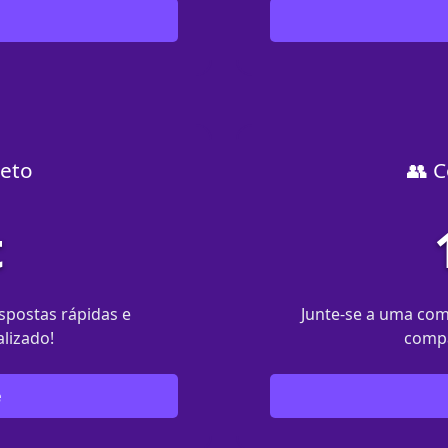
reto
👥 
t
espostas rápidas e
Junte-se a uma com
lizado!
compa
e