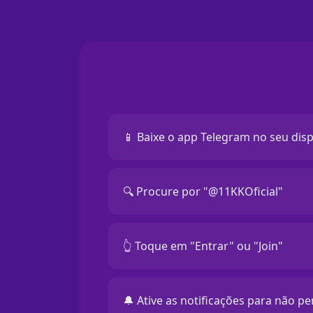
📱 Baixe o app Telegram no seu disp
🔍 Procure por "@11KKOficial"
👆 Toque em "Entrar" ou "Join"
🔔 Ative as notificações para não p