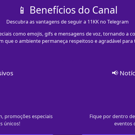
📱 Benefícios do Canal
Descubra as vantagens de seguir a 11KK no Telegram
eciais como emojis, gifs e mensagens de voz, tornando a co
 que o ambiente permaneça respeitoso e agradável para to
sivos
📢 Notí
m, promoções especiais
Fique por dentro d
s únicos!
eventos 