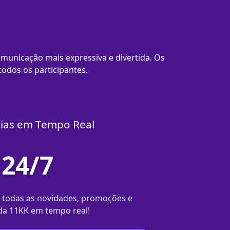
municação mais expressiva e divertida. Os
dos os participantes.
cias em Tempo Real
24/7
e todas as novidades, promoções e
da 11KK em tempo real!