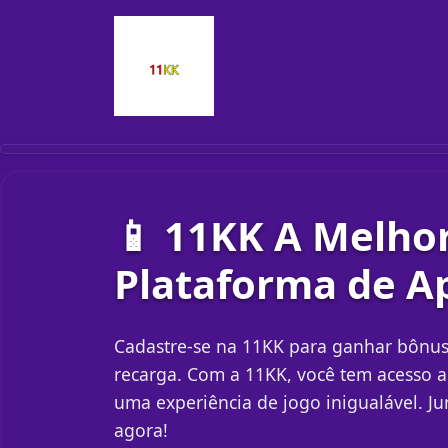
📱 11KK A Melho
Plataforma de A
Cadastre-se na 11KK para ganhar bônus
recarga. Com a 11KK, você tem acesso a
uma experiência de jogo inigualável. J
agora!