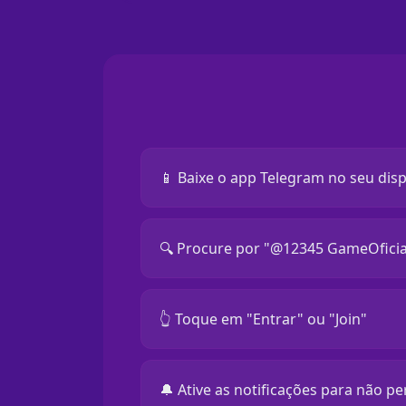
📱 Baixe o app Telegram no seu disp
🔍 Procure por "@12345 GameOficia
👆 Toque em "Entrar" ou "Join"
🔔 Ative as notificações para não p