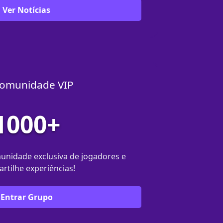
Ver Notícias
Comunidade VIP
1000+
unidade exclusiva de jogadores e
rtilhe experiências!
Entrar Grupo