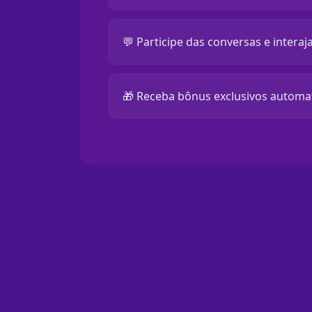
💬 Participe das conversas e interaj
🎁 Receba bônus exclusivos autom