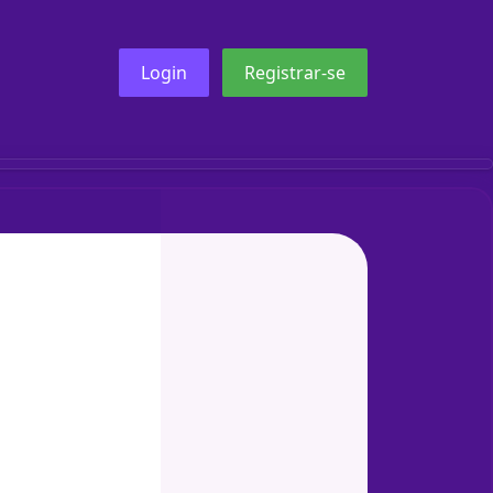
Login
Registrar-se