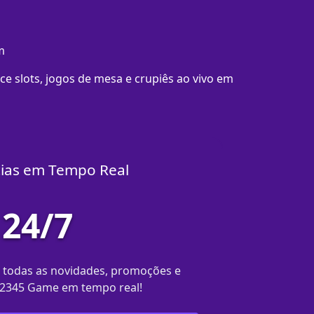
m
e slots, jogos de mesa e crupiês ao vivo em
cias em Tempo Real
24/7
e todas as novidades, promoções e
12345 Game em tempo real!