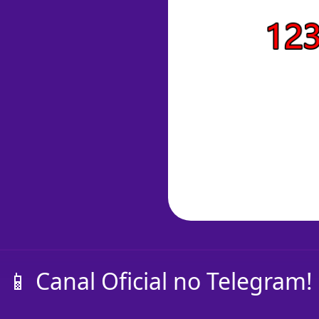
📱 Canal Oficial no Telegram!