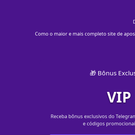
Como o maior e mais completo site de apost
🎁 Bônus Exclu
VIP
Receba bônus exclusivos do Telegra
e códigos promocionai