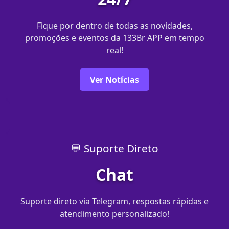
Fique por dentro de todas as novidades,
promoções e eventos da 133Br APP em tempo
real!
Ver Notícias
💬 Suporte Direto
Chat
Suporte direto via Telegram, respostas rápidas e
atendimento personalizado!