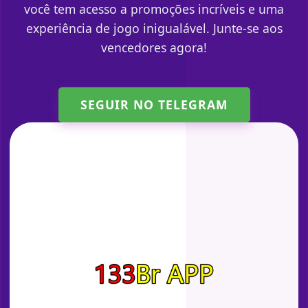
você tem acesso a promoções incríveis e uma
experiência de jogo inigualável. Junte-se aos
vencedores agora!
SEGUIR NO TELEGRAM