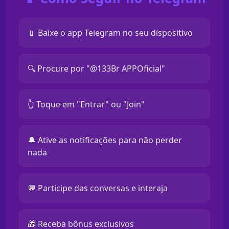
📱 Baixe o app Telegram no seu dispositivo
🔍 Procure por "@133Br APPOficial"
👆 Toque em "Entrar" ou "Join"
🔔 Ative as notificações para não perder
nada
💬 Participe das conversas e interaja
🎁 Receba bônus exclusivos