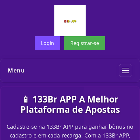
Login
Registrar-se
Menu
📱 133Br APP A Melhor
Plataforma de Apostas
Cadastre-se na 133Br APP para ganhar bônus no
cadastro e em cada recarga. Com a 133Br APP,