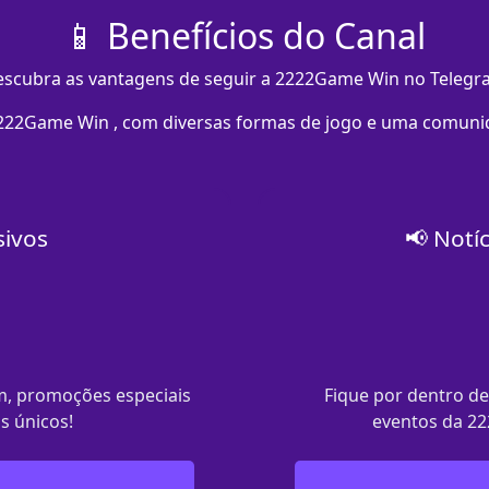
📱 Benefícios do Canal
scubra as vantagens de seguir a 2222Game Win no Teleg
22Game Win , com diversas formas de jogo e uma comunid
sivos
📢 Notí
m, promoções especiais
Fique por dentro d
s únicos!
eventos da 2