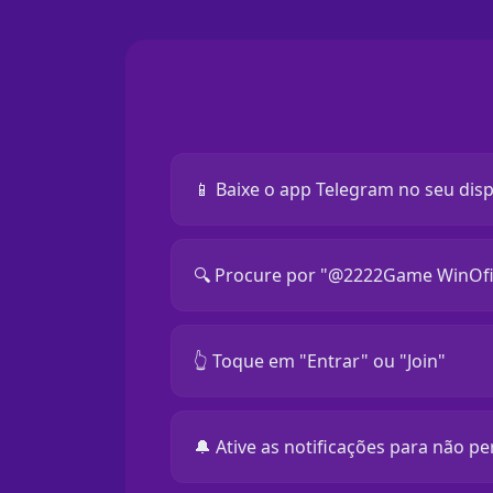
📱 Baixe o app Telegram no seu disp
🔍 Procure por "@2222Game WinOfi
👆 Toque em "Entrar" ou "Join"
🔔 Ative as notificações para não p