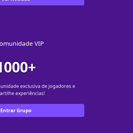
Comunidade VIP
1000+
unidade exclusiva de jogadores e
rtilhe experiências!
Entrar Grupo