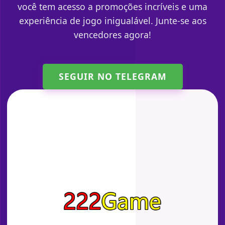
você tem acesso a promoções incríveis e uma
experiência de jogo inigualável. Junte-se aos
vencedores agora!
SEGUIR NO TELEGRAM