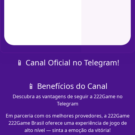
📱 Canal Oficial no Telegram!
📱 Benefícios do Canal
Descubra as vantagens de seguir a 222Game no
Telegram
Em parceria com os melhores provedores, a 222Game
222Game Brasil oferece uma experiência de jogo de
alto nível — sinta a emoção da vitória!