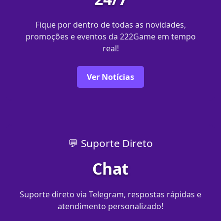
Fique por dentro de todas as novidades,
promoções e eventos da 222Game em tempo
real!
Ver Notícias
💬 Suporte Direto
Chat
Suporte direto via Telegram, respostas rápidas e
atendimento personalizado!