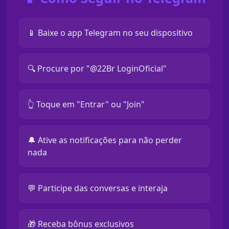
📱 Baixe o app Telegram no seu dispositivo
🔍 Procure por "@22Br LoginOficial"
👆 Toque em "Entrar" ou "Join"
🔔 Ative as notificações para não perder
nada
💬 Participe das conversas e interaja
🎁 Receba bônus exclusivos