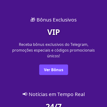
🎁 Bônus Exclusivos
VIP
Receba bônus exclusivos do Telegram,
promoções especiais e códigos promocionais
únicos!
Ver Bônus
📢 Notícias em Tempo Real
24/7