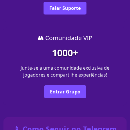
Falar Suporte
👥 Comunidade VIP
1000+
Junte-se a uma comunidade exclusiva de
jogadores e compartilhe experiências!
Entrar Grupo
📱 Como Seguir no Telegram