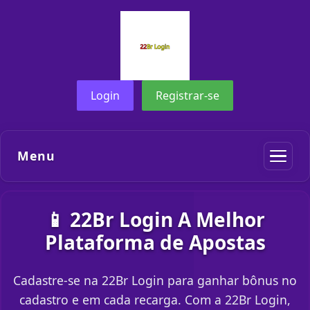
Login
Registrar-se
Menu
📱 22Br Login A Melhor
Plataforma de Apostas
Cadastre-se na 22Br Login para ganhar bônus no
cadastro e em cada recarga. Com a 22Br Login,