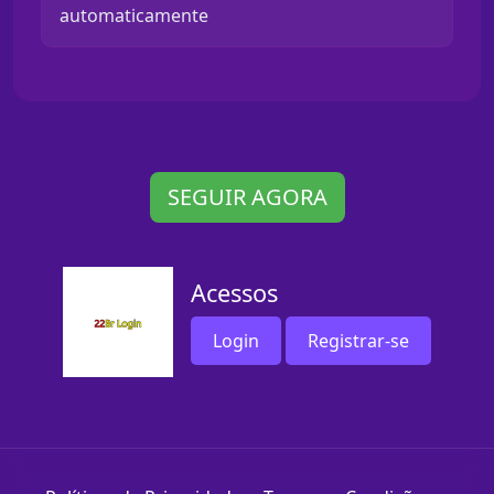
automaticamente
SEGUIR AGORA
Acessos
Login
Registrar-se