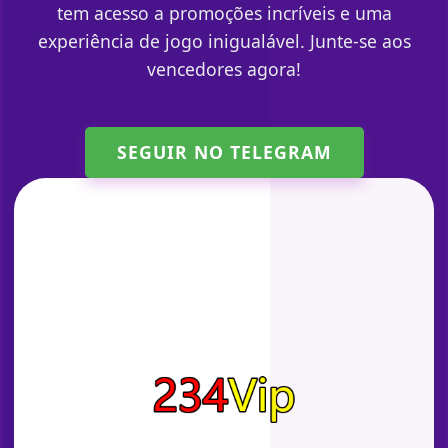
tem acesso a promoções incríveis e uma
experiência de jogo inigualável. Junte-se aos
vencedores agora!
SEGUIR NO TELEGRAM