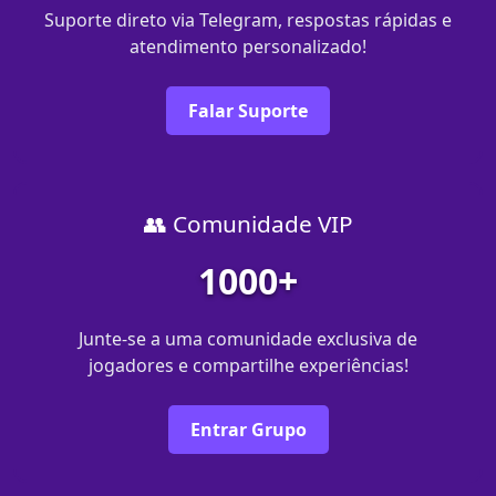
Suporte direto via Telegram, respostas rápidas e
atendimento personalizado!
Falar Suporte
👥 Comunidade VIP
1000+
Junte-se a uma comunidade exclusiva de
jogadores e compartilhe experiências!
Entrar Grupo