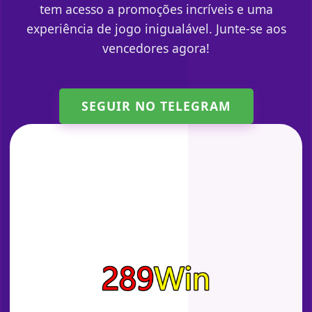
tem acesso a promoções incríveis e uma
experiência de jogo inigualável. Junte-se aos
vencedores agora!
SEGUIR NO TELEGRAM