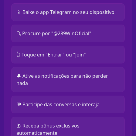
📱 Baixe o app Telegram no seu dispositivo
🔍 Procure por "@289WinOficial"
👆 Toque em "Entrar" ou "Join"
🔔 Ative as notificações para não perder
nada
💬 Participe das conversas e interaja
🎁 Receba bônus exclusivos
automaticamente