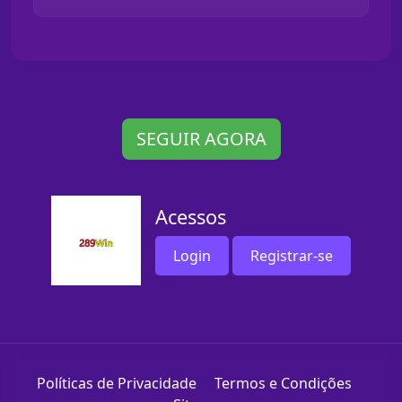
SEGUIR AGORA
Acessos
Login
Registrar-se
Políticas de Privacidade
Termos e Condições