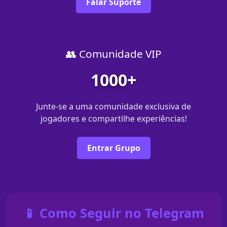
Falar Suporte
👥 Comunidade VIP
1000+
Junte-se a uma comunidade exclusiva de
jogadores e compartilhe experiências!
Entrar Grupo
📱 Como Seguir no Telegram