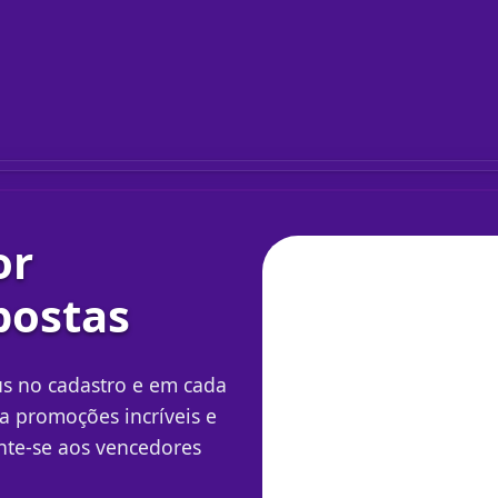
or
postas
s no cadastro e em cada
a promoções incríveis e
unte-se aos vencedores