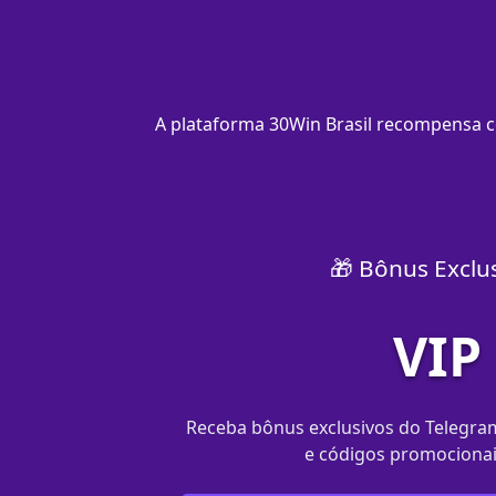
A plataforma 30Win Brasil recompensa c
🎁 Bônus Exclu
VIP
Receba bônus exclusivos do Telegra
e códigos promocionai