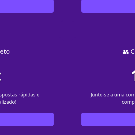
reto
👥 
t
espostas rápidas e
Junte-se a uma com
lizado!
compa
e