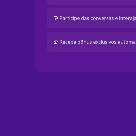
💬 Participe das conversas e interaj
🎁 Receba bônus exclusivos autom