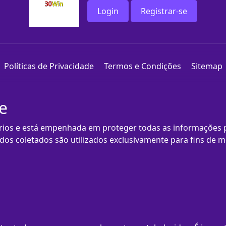
Login
Registrar-se
Políticas de Privacidade
Termos e Condições
Sitemap
de
ários e está empenhada em proteger todas as informações 
os coletados são utilizados exclusivamente para fins de m