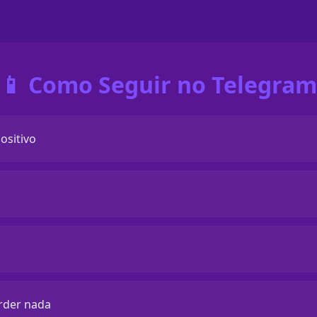
📱 Como Seguir no Telegram
ositivo
erder nada