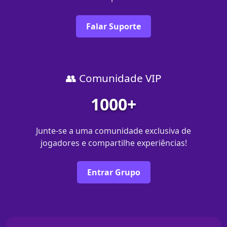
Falar Suporte
👥 Comunidade VIP
1000+
Junte-se a uma comunidade exclusiva de
jogadores e compartilhe experiências!
Entrar Grupo