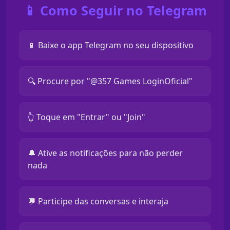
📱 Como Seguir no Telegram
📱 Baixe o app Telegram no seu dispositivo
🔍 Procure por "@357 Games LoginOficial"
👆 Toque em "Entrar" ou "Join"
🔔 Ative as notificações para não perder
nada
💬 Participe das conversas e interaja