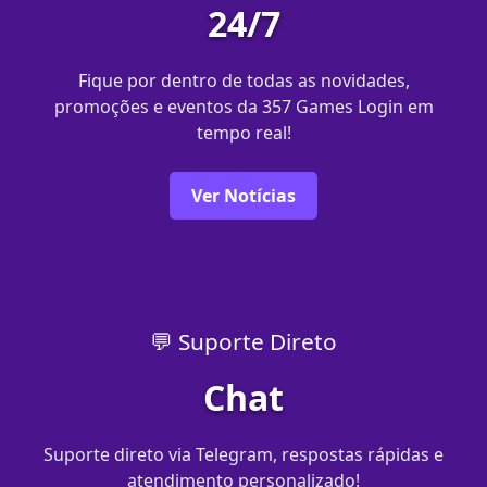
24/7
Fique por dentro de todas as novidades,
promoções e eventos da 357 Games Login em
tempo real!
Ver Notícias
💬 Suporte Direto
Chat
Suporte direto via Telegram, respostas rápidas e
atendimento personalizado!