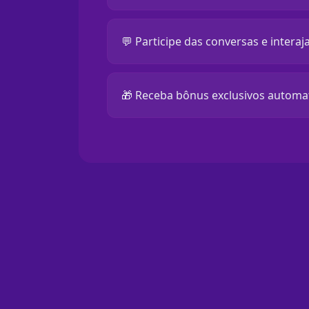
💬 Participe das conversas e interaj
🎁 Receba bônus exclusivos autom