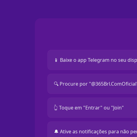
📱 Baixe o app Telegram no seu disp
🔍 Procure por "@365Brl.ComOficial
👆 Toque em "Entrar" ou "Join"
🔔 Ative as notificações para não p