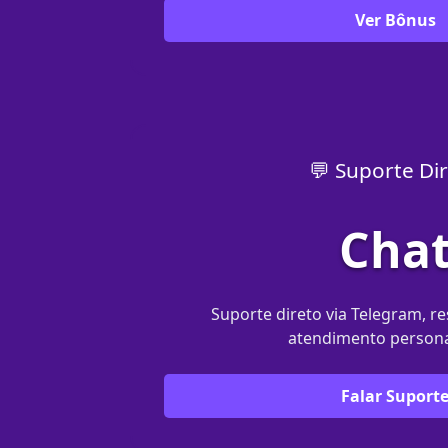
Ver Bônus
💬 Suporte Di
Cha
Suporte direto via Telegram, r
atendimento persona
Falar Suport