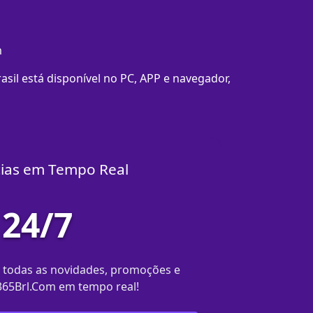
m
il está disponível no PC, APP e navegador,
cias em Tempo Real
24/7
e todas as novidades, promoções e
365Brl.Com em tempo real!