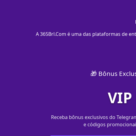
A 365Brl.Com é uma das plataformas de ent
🎁 Bônus Exclu
VIP
Receba bônus exclusivos do Telegra
e códigos promocionai