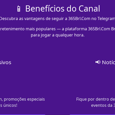
📱 Benefícios do Canal
Descubra as vantagens de seguir a 365Brl.Com no Telegra
retenimento mais populares — a plataforma 365Brl.Com Bras
para jogar a qualquer hora.
sivos
📢 Notí
m, promoções especiais
Fique por dentro d
s únicos!
eventos da 