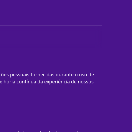
ções pessoais fornecidas durante o uso de
elhoria contínua da experiência de nossos