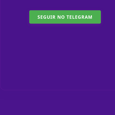
SEGUIR NO TELEGRAM