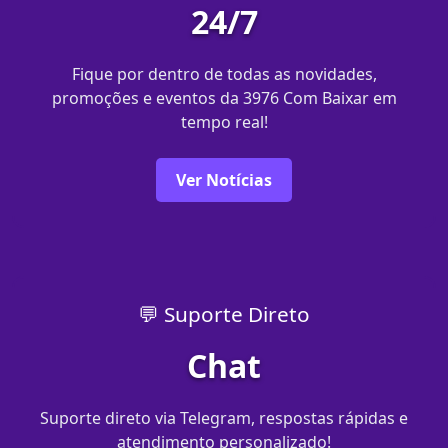
24/7
Fique por dentro de todas as novidades,
promoções e eventos da 3976 Com Baixar em
tempo real!
Ver Notícias
💬 Suporte Direto
Chat
Suporte direto via Telegram, respostas rápidas e
atendimento personalizado!