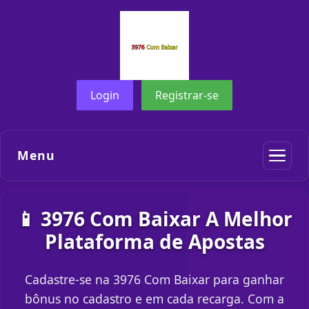
Login
Registrar-se
Menu
📱 3976 Com Baixar A Melhor
Plataforma de Apostas
Cadastre-se na 3976 Com Baixar para ganhar
bônus no cadastro e em cada recarga. Com a