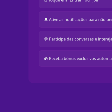
👆 Toque em "Entrar" ou "Join"
🔔 Ative as notificações para não p
💬 Participe das conversas e interaj
🎁 Receba bônus exclusivos autom