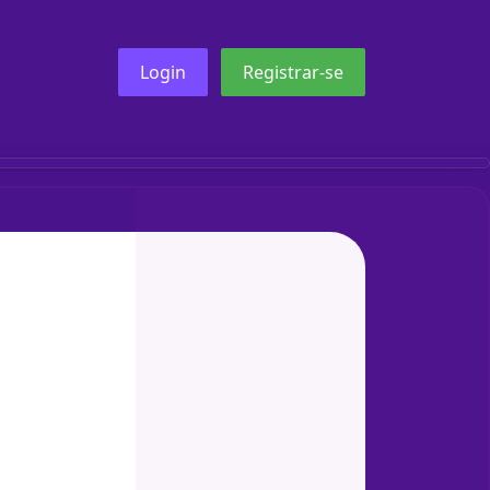
Login
Registrar-se