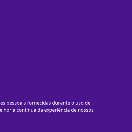
es pessoais fornecidas durante o uso de
elhoria contínua da experiência de nossos