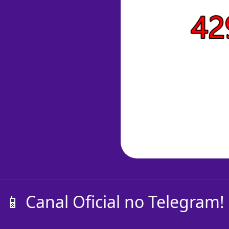
📱 Canal Oficial no Telegram!