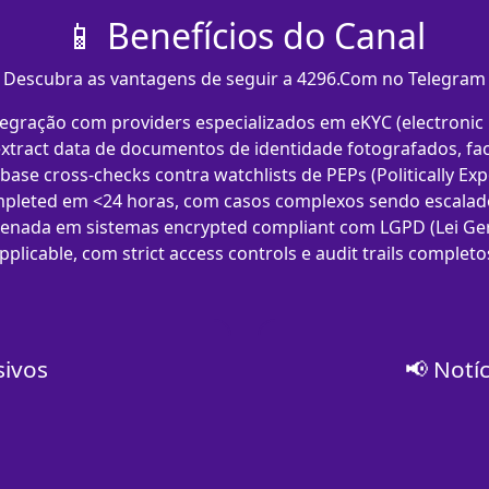
📱 Benefícios do Canal
Descubra as vantagens de seguir a 4296.Com no Telegram
a integração com providers especializados em eKYC (elect
extract data de documentos de identidade fotografados, faci
abase cross-checks contra watchlists de PEPs (Politically Ex
 completed em <24 horas, com casos complexos sendo escala
zenada em sistemas encrypted compliant com LGPD (Lei Ge
pplicable, com strict access controls e audit trails completo
sivos
📢 Notí