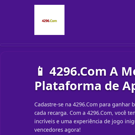
📱 4296.Com A M
Plataforma de A
Cadastre-se na 4296.Com para ganhar 
cada recarga. Com a 4296.Com, você t
incríveis e uma experiência de jogo inig
vencedores agora!