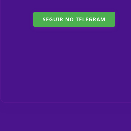
SEGUIR NO TELEGRAM