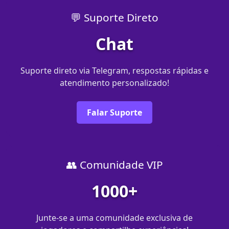
💬 Suporte Direto
Chat
Suporte direto via Telegram, respostas rápidas e
atendimento personalizado!
Falar Suporte
👥 Comunidade VIP
1000+
Junte-se a uma comunidade exclusiva de