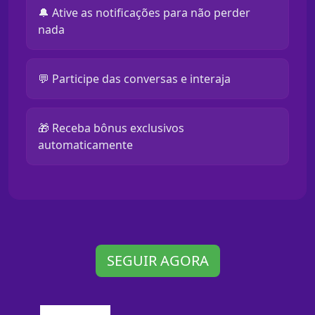
🔔 Ative as notificações para não perder
nada
💬 Participe das conversas e interaja
🎁 Receba bônus exclusivos
automaticamente
SEGUIR AGORA