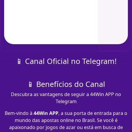
📱 Canal Oficial no Telegram!
📱 Benefícios do Canal
Descubra as vantagens de seguir a 44Win APP no
Telegram
Bem-vindo à
44Win APP
, a sua porta de entrada para o
mundo das apostas online no Brasil. Se você é
apaixonado por jogos de azar ou está em busca de