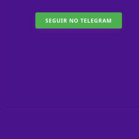
SEGUIR NO TELEGRAM