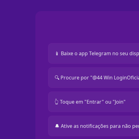
📱 Baixe o app Telegram no seu disp
🔍 Procure por "@44 Win LoginOfici
👆 Toque em "Entrar" ou "Join"
🔔 Ative as notificações para não p