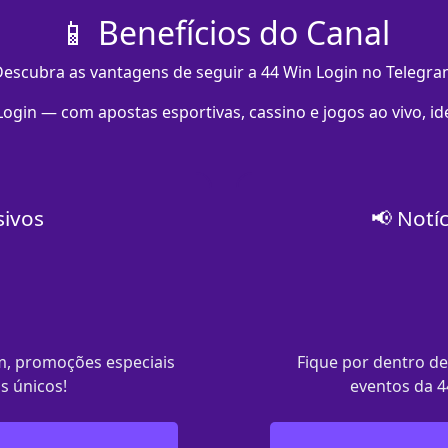
📱 Benefícios do Canal
escubra as vantagens de seguir a 44 Win Login no Telegr
 Login — com apostas esportivas, cassino e jogos ao vivo, 
sivos
📢 Notí
m, promoções especiais
Fique por dentro d
s únicos!
eventos da 4