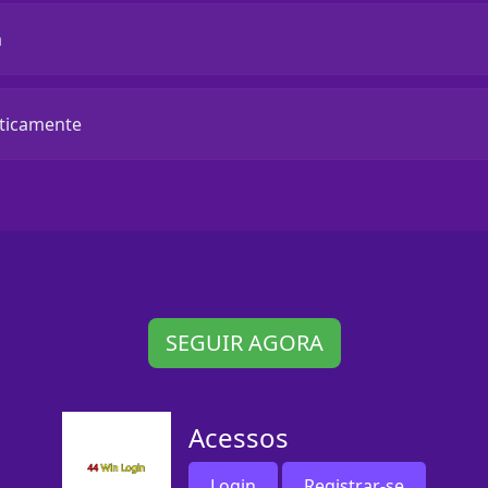
a
aticamente
SEGUIR AGORA
Acessos
Login
Registrar-se