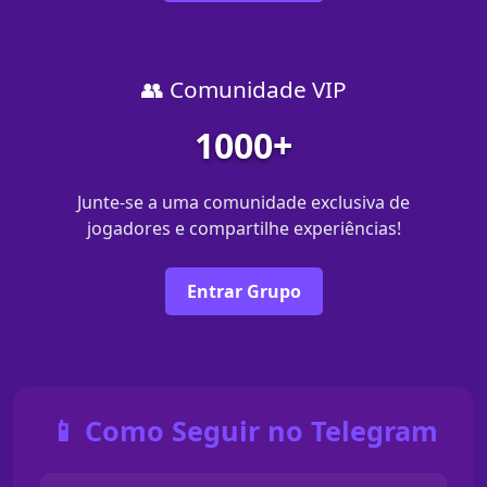
👥 Comunidade VIP
1000+
Junte-se a uma comunidade exclusiva de
jogadores e compartilhe experiências!
Entrar Grupo
📱 Como Seguir no Telegram