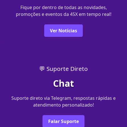
Fique por dentro de todas as novidades,
promoções e eventos da 45X em tempo real!
Ver Notícias
💬 Suporte Direto
Chat
Suporte direto via Telegram, respostas rápidas e
atendimento personalizado!
Falar Suporte