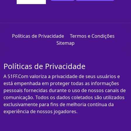
Políticas de Privacidade
Termos e Condições
Sitemap
Políticas de Privacidade
A 51FF.Com valoriza a privacidade de seus usuários e
está empenhada em proteger todas as informações
pessoais fornecidas durante o uso de nossos canais de
comunicação. Todos os dados coletados são utilizados
exclusivamente para fins de melhoria contínua da
experiência de nossos jogadores.