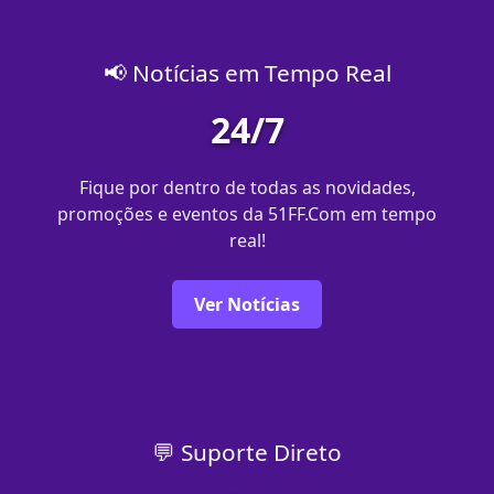
📢 Notícias em Tempo Real
24/7
Fique por dentro de todas as novidades,
promoções e eventos da 51FF.Com em tempo
real!
Ver Notícias
💬 Suporte Direto