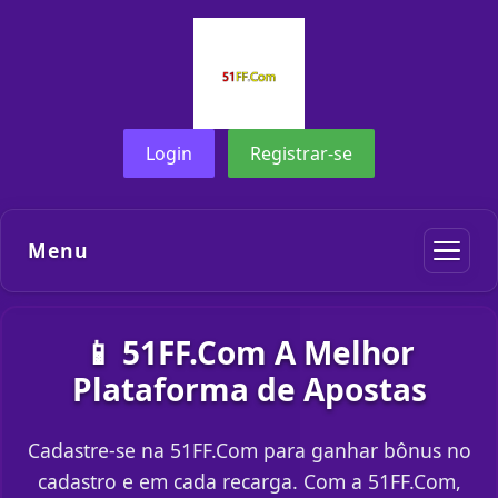
Login
Registrar-se
Menu
📱 51FF.Com A Melhor
Plataforma de Apostas
Cadastre-se na 51FF.Com para ganhar bônus no
cadastro e em cada recarga. Com a 51FF.Com,