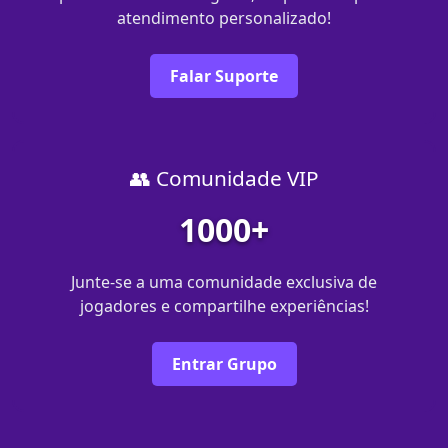
atendimento personalizado!
Falar Suporte
👥 Comunidade VIP
1000+
Junte-se a uma comunidade exclusiva de
jogadores e compartilhe experiências!
Entrar Grupo