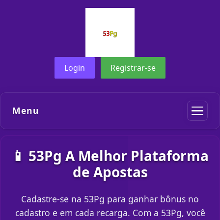
Login
Registrar-se
Menu
📱 53Pg A Melhor Plataforma
de Apostas
Cadastre-se na 53Pg para ganhar bônus no
cadastro e em cada recarga. Com a 53Pg, você