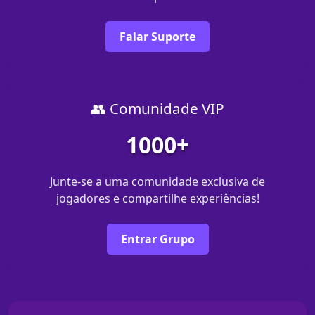
Falar Suporte
👥 Comunidade VIP
1000+
Junte-se a uma comunidade exclusiva de
jogadores e compartilhe experiências!
Entrar Grupo