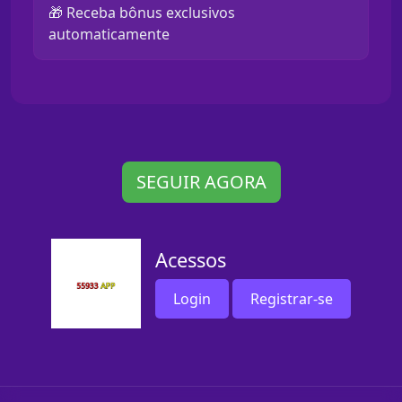
🎁 Receba bônus exclusivos
automaticamente
SEGUIR AGORA
Acessos
Login
Registrar-se