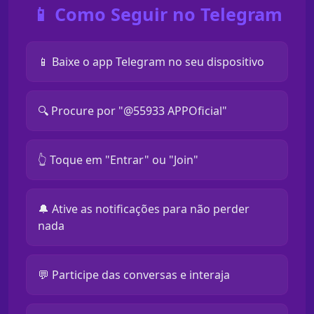
📱 Como Seguir no Telegram
📱 Baixe o app Telegram no seu dispositivo
🔍 Procure por "@55933 APPOficial"
👆 Toque em "Entrar" ou "Join"
🔔 Ative as notificações para não perder
nada
💬 Participe das conversas e interaja