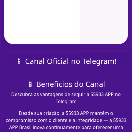
📱 Canal Oficial no Telegram!
📱 Benefícios do Canal
Descubra as vantagens de seguir a 55933 APP no
Telegram
Desde sua criação, a 55933 APP mantém o
compromisso com o cliente e a integridade — a 55933
APP Brasil inova continuamente para oferecer uma