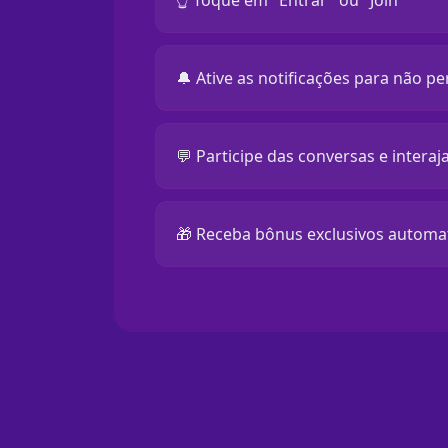
👆 Toque em "Entrar" ou "Join"
🔔 Ative as notificações para não p
💬 Participe das conversas e interaj
🎁 Receba bônus exclusivos autom