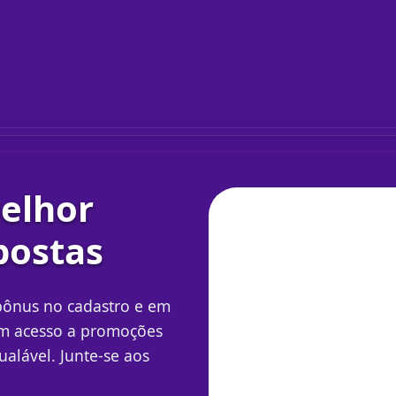
elhor
postas
bônus no cadastro e em
em acesso a promoções
ualável. Junte-se aos