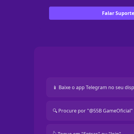
Falar Suport
📱 Baixe o app Telegram no seu disp
🔍 Procure por "@55B GameOficial"