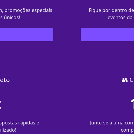
m, promoções especiais
Fique por dentro d
s únicos!
eventos da
reto
👥 
t
espostas rápidas e
Junte-se a uma com
lizado!
compa