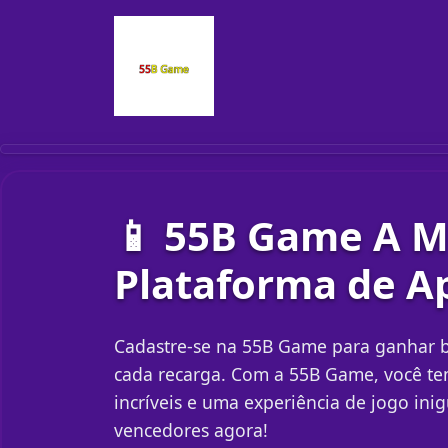
📱 55B Game A M
Plataforma de A
Cadastre-se na 55B Game para ganhar 
cada recarga. Com a 55B Game, você t
incríveis e uma experiência de jogo inig
vencedores agora!