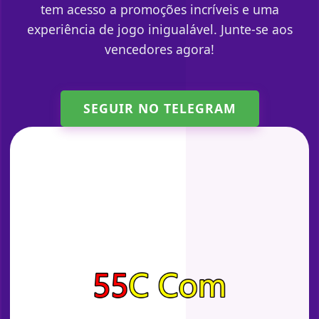
tem acesso a promoções incríveis e uma
experiência de jogo inigualável. Junte-se aos
vencedores agora!
SEGUIR NO TELEGRAM