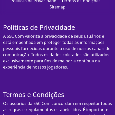
Políticas de Privacidade
Termos e Condições
Sitemap
Políticas de Privacidade
A 55C Com valoriza a privacidade de seus usuários e
está empenhada em proteger todas as informações
pessoais fornecidas durante o uso de nossos canais de
comunicação. Todos os dados coletados são utilizados
exclusivamente para fins de melhoria contínua da
experiência de nossos jogadores.
Termos e Condições
Os usuários da 55C Com concordam em respeitar todas
as regras e regulamentos estabelecidos. É importante