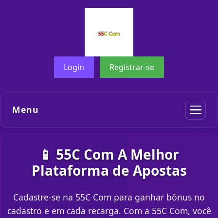
Login
Registrar-se
Menu
📱 55C Com A Melhor
Plataforma de Apostas
Cadastre-se na 55C Com para ganhar bônus no
cadastro e em cada recarga. Com a 55C Com, você