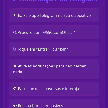
📱 Baixe o app Telegram no seu dispositivo
🔍 Procure por "@55C ComOficial"
👆 Toque em "Entrar" ou "Join"
🔔 Ative as notificações para não perder
nada
💬 Participe das conversas e interaja
🎁 Receba bônus exclusivos