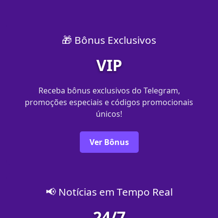
🎁 Bônus Exclusivos
VIP
Receba bônus exclusivos do Telegram,
promoções especiais e códigos promocionais
únicos!
Ver Bônus
📢 Notícias em Tempo Real
24/7