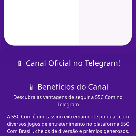
📱 Canal Oficial no Telegram!
📱 Benefícios do Canal
Descubra as vantagens de seguir a 55C Com no
Telegram
A 55C Com é um cassino extremamente popular, com
diversos jogos de entretenimento no plataforma 55C
Com Brasil , cheios de diversão e prêmios generosos.