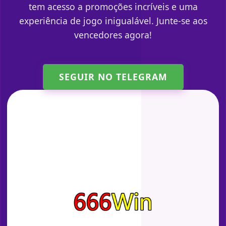
tem acesso a promoções incríveis e uma
experiência de jogo inigualável. Junte-se aos
vencedores agora!
SEGUIR NO TELEGRAM