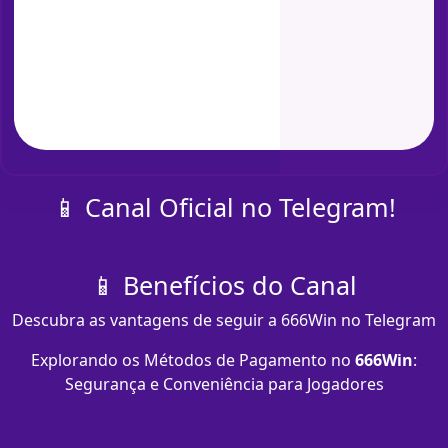
📱 Canal Oficial no Telegram!
📱 Benefícios do Canal
Descubra as vantagens de seguir a 666Win no Telegram
Explorando os Métodos de Pagamento no
666Win
:
Segurança e Conveniência para Jogadores