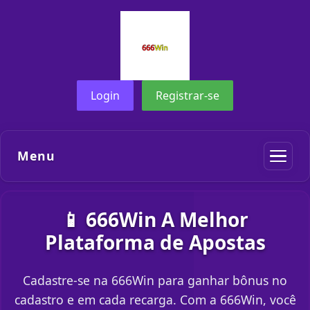
Login
Registrar-se
Menu
📱 666Win A Melhor
Plataforma de Apostas
Cadastre-se na 666Win para ganhar bônus no
cadastro e em cada recarga. Com a 666Win, você