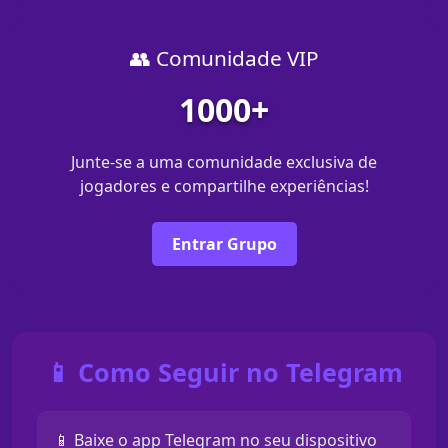
👥 Comunidade VIP
1000+
Junte-se a uma comunidade exclusiva de
jogadores e compartilhe experiências!
Entrar Grupo
📱 Como Seguir no Telegram
📱 Baixe o app Telegram no seu dispositivo