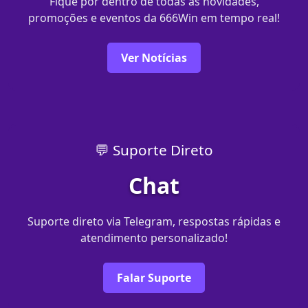
Fique por dentro de todas as novidades,
promoções e eventos da 666Win em tempo real!
Ver Notícias
💬 Suporte Direto
Chat
Suporte direto via Telegram, respostas rápidas e
atendimento personalizado!
Falar Suporte