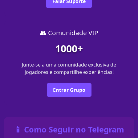
Falar Suporte
👥 Comunidade VIP
1000+
Junte-se a uma comunidade exclusiva de
jogadores e compartilhe experiências!
Entrar Grupo
📱 Como Seguir no Telegram