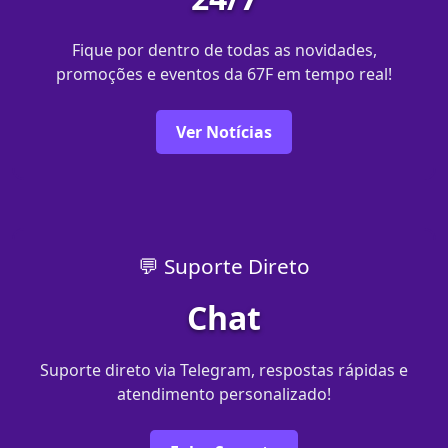
Fique por dentro de todas as novidades,
promoções e eventos da 67F em tempo real!
Ver Notícias
💬 Suporte Direto
Chat
Suporte direto via Telegram, respostas rápidas e
atendimento personalizado!