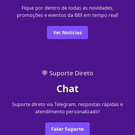
Fique por dentro de todas as novidades,
promoções e eventos da 68X em tempo real!
Ver Notícias
💬 Suporte Direto
Chat
Suporte direto via Telegram, respostas rápidas e
atendimento personalizado!
Falar Suporte