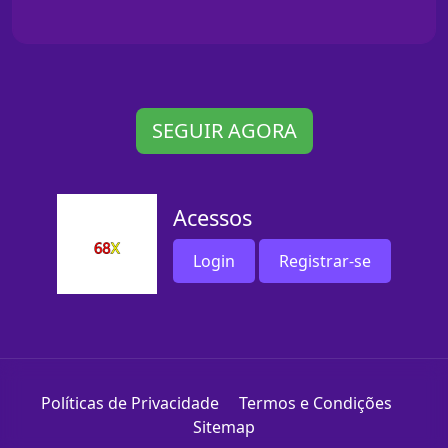
SEGUIR AGORA
Acessos
Login
Registrar-se
Políticas de Privacidade
Termos e Condições
Sitemap