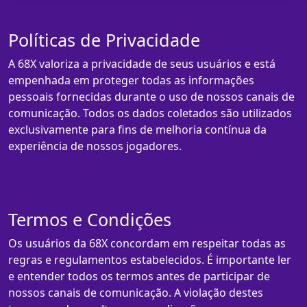
Políticas de Privacidade
A 68X valoriza a privacidade de seus usuários e está
empenhada em proteger todas as informações
pessoais fornecidas durante o uso de nossos canais de
comunicação. Todos os dados coletados são utilizados
exclusivamente para fins de melhoria contínua da
experiência de nossos jogadores.
Termos e Condições
Os usuários da 68X concordam em respeitar todas as
regras e regulamentos estabelecidos. É importante ler
e entender todos os termos antes de participar de
nossos canais de comunicação. A violação destes