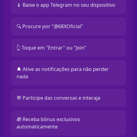
📱 Baixe o app Telegram no seu dispositivo
🔍 Procure por "@68XOficial"
👆 Toque em "Entrar" ou "Join"
🔔 Ative as notificações para não perder
nada
💬 Participe das conversas e interaja
🎁 Receba bônus exclusivos
automaticamente