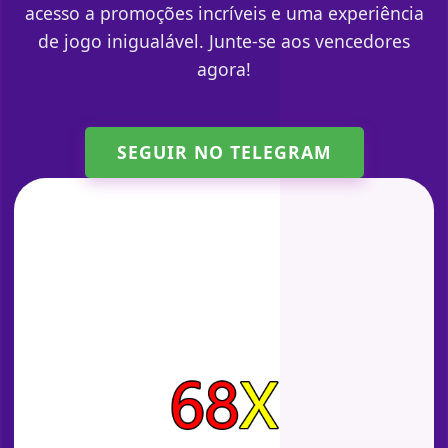
acesso a promoções incríveis e uma experiência
de jogo inigualável. Junte-se aos vencedores
agora!
SEGUIR NO TELEGRAM