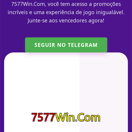
7577Win.Com, você tem acesso a promoções
incríveis e uma experiência de jogo inigualável.
Junte-se aos vencedores agora!
SEGUIR NO TELEGRAM