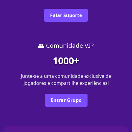
Falar Suporte
👥 Comunidade VIP
1000+
Junte-se a uma comunidade exclusiva de
jogadores e compartilhe experiências!
Entrar Grupo