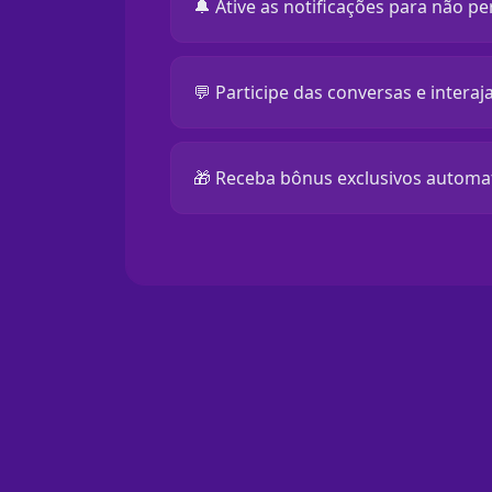
🔔 Ative as notificações para não p
💬 Participe das conversas e interaj
🎁 Receba bônus exclusivos autom