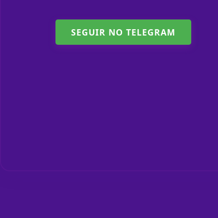
SEGUIR NO TELEGRAM