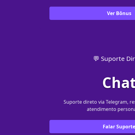
Ver Bônus
💬 Suporte Di
Cha
Suporte direto via Telegram, r
atendimento persona
Falar Suport