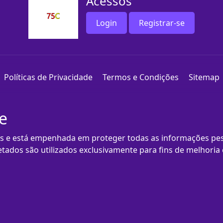
Acessos
Login
Registrar-se
Políticas de Privacidade
Termos e Condições
Sitemap
de
ios e está empenhada em proteger todas as informações pe
tados são utilizados exclusivamente para fins de melhoria