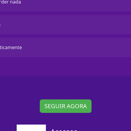
erder nada
a
aticamente
SEGUIR AGORA