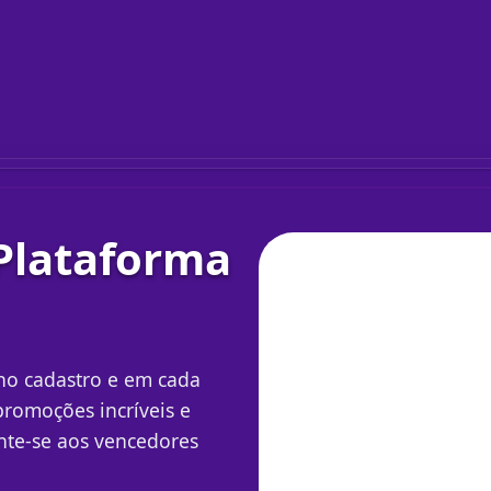
 Plataforma
no cadastro e em cada
promoções incríveis e
unte-se aos vencedores