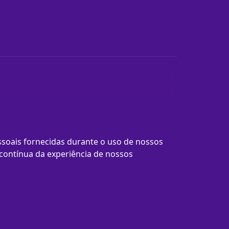
ssoais fornecidas durante o uso de nossos
 contínua da experiência de nossos