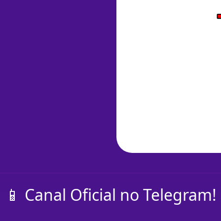
📱 Canal Oficial no Telegram!