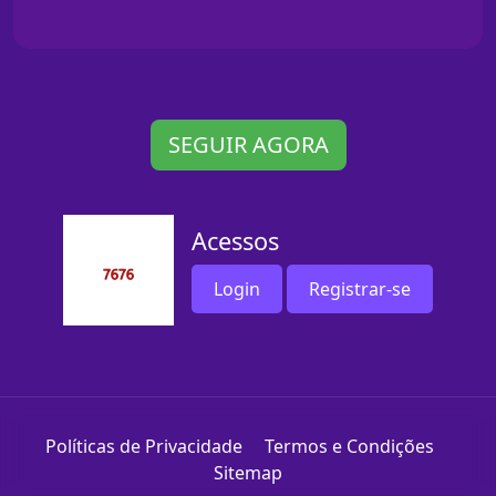
SEGUIR AGORA
Acessos
Login
Registrar-se
Políticas de Privacidade
Termos e Condições
Sitemap