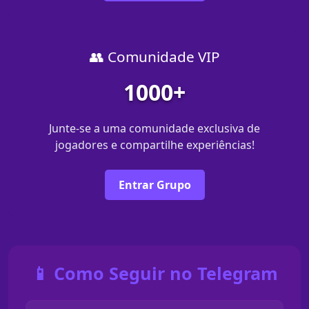
👥 Comunidade VIP
1000+
Junte-se a uma comunidade exclusiva de
jogadores e compartilhe experiências!
Entrar Grupo
📱 Como Seguir no Telegram