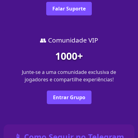
Falar Suporte
👥 Comunidade VIP
1000+
Junte-se a uma comunidade exclusiva de
jogadores e compartilhe experiências!
Entrar Grupo
📱 Como Seguir no Telegram