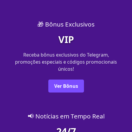
🎁 Bônus Exclusivos
VIP
Receba bônus exclusivos do Telegram,
promoções especiais e códigos promocionais
únicos!
Ver Bônus
📢 Notícias em Tempo Real
24/7