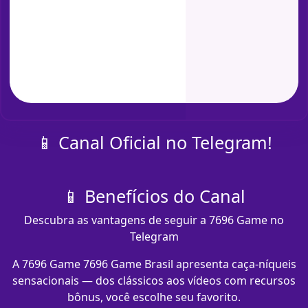
📱 Canal Oficial no Telegram!
📱 Benefícios do Canal
Descubra as vantagens de seguir a 7696 Game no
Telegram
A 7696 Game 7696 Game Brasil apresenta caça-níqueis
sensacionais — dos clássicos aos vídeos com recursos
bônus, você escolhe seu favorito.