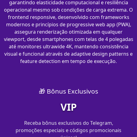
garantindo elasticidade computacional e resiliência
operacional mesmo sob condições de carga extrema. O
frontend responsive, desenvolvido com frameworks
modernos e princípios de progressive web app (PWA),
assegura renderização otimizada em qualquer
viewport, desde smartphones com telas de 4 polegadas
até monitores ultrawide 4K, mantendo consistência
visual e funcional através de adaptive design patterns e
feature detection em tempo de execução.
🎁 Bônus Exclusivos
VIP
Receba bônus exclusivos do Telegram,
promoções especiais e códigos promocionais