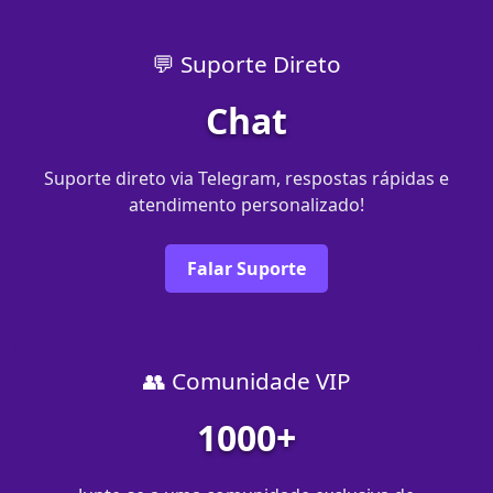
💬 Suporte Direto
Chat
Suporte direto via Telegram, respostas rápidas e
atendimento personalizado!
Falar Suporte
👥 Comunidade VIP
1000+