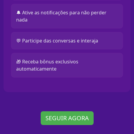
🔔 Ative as notificações para não perder
nada
💬 Participe das conversas e interaja
🎁 Receba bônus exclusivos
automaticamente
SEGUIR AGORA