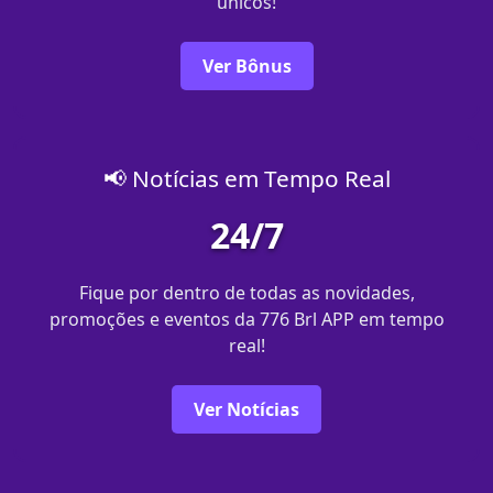
únicos!
Ver Bônus
📢 Notícias em Tempo Real
24/7
Fique por dentro de todas as novidades,
promoções e eventos da 776 Brl APP em tempo
real!
Ver Notícias