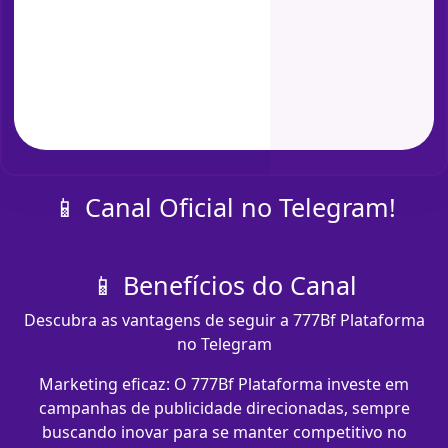
📱 Canal Oficial no Telegram!
📱 Benefícios do Canal
Descubra as vantagens de seguir a 777Bf Plataforma
no Telegram
Marketing eficaz: O 777Bf Plataforma investe em
campanhas de publicidade direcionadas, sempre
buscando inovar para se manter competitivo no