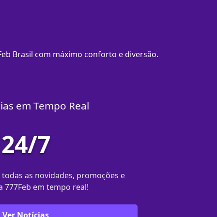
77Feb Brasil com máximo conforto e diversão.
cias em Tempo Real
24/7
e todas as novidades, promoções e
a 777Feb em tempo real!
Ver Notícias