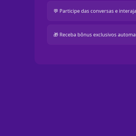
💬 Participe das conversas e interaj
🎁 Receba bônus exclusivos autom