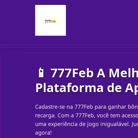
📱 777Feb A Mel
Plataforma de A
Cadastre-se na 777Feb para ganhar bôn
recarga. Com a 777Feb, você tem acesso
uma experiência de jogo inigualável. J
agora!