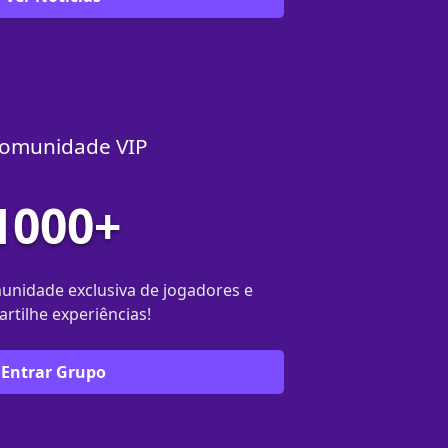
Comunidade VIP
1000+
unidade exclusiva de jogadores e
rtilhe experiências!
Entrar Grupo