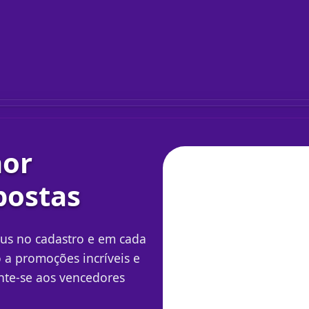
hor
postas
us no cadastro e em cada
 a promoções incríveis e
unte-se aos vencedores