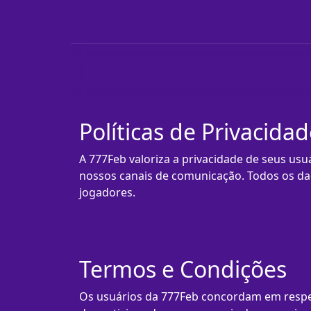
Políticas de Privacida
A 777Feb valoriza a privacidade de seus us
nossos canais de comunicação. Todos os dad
jogadores.
Termos e Condições
Os usuários da 777Feb concordam em respeit