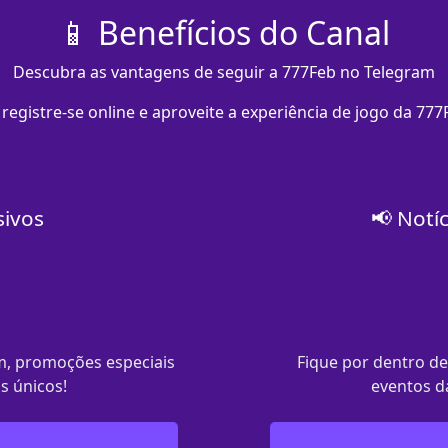
📱 Benefícios do Canal
Descubra as vantagens de seguir a 777Feb no Telegram
— registre-se online e aproveite a experiência de jogo da 7
sivos
📢 Notí
m, promoções especiais
Fique por dentro d
s únicos!
eventos d