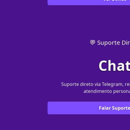
💬 Suporte Di
Cha
Suporte direto via Telegram, r
atendimento persona
Falar Suport