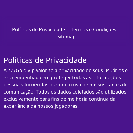
Políticas de Privacidade
Termos e Condições
Sitemap
Políticas de Privacidade
A 777Gold Vip valoriza a privacidade de seus usuários e
está empenhada em proteger todas as informações
pessoais fornecidas durante o uso de nossos canais de
comunicação. Todos os dados coletados são utilizados
exclusivamente para fins de melhoria contínua da
experiência de nossos jogadores.