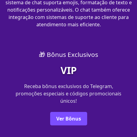
sistema de chat suporta emojis, formatação de texto e
notificações personalizáveis. O chat também oferece
integração com sistemas de suporte ao cliente para
atendimento mais eficiente.
🎁 Bônus Exclusivos
VIP
Receba bônus exclusivos do Telegram,
promoções especiais e códigos promocionais
únicos!
Ver Bônus