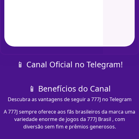
📱 Canal Oficial no Telegram!
📱 Benefícios do Canal
Descubra as vantagens de seguir a 777J no Telegram
A 777J sempre oferece aos fãs brasileiros da marca uma
variedade enorme de jogos da 777J Brasil , com
diversão sem fim e prêmios generosos.