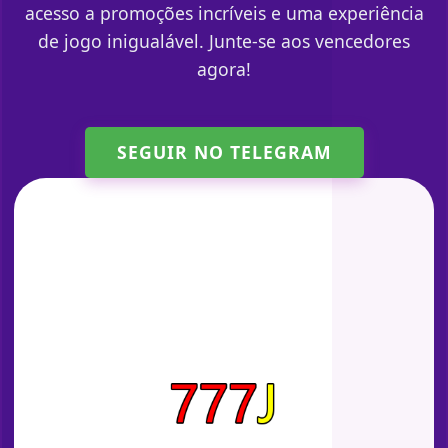
acesso a promoções incríveis e uma experiência
de jogo inigualável. Junte-se aos vencedores
agora!
SEGUIR NO TELEGRAM