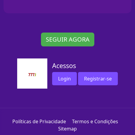
SEGUIR AGORA
Acessos
Login
Registrar-se
Políticas de Privacidade
Termos e Condições
Sitemap