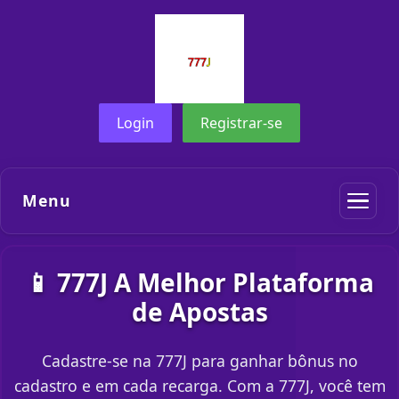
Login
Registrar-se
Menu
📱 777J A Melhor Plataforma
de Apostas
Cadastre-se na 777J para ganhar bônus no
cadastro e em cada recarga. Com a 777J, você tem