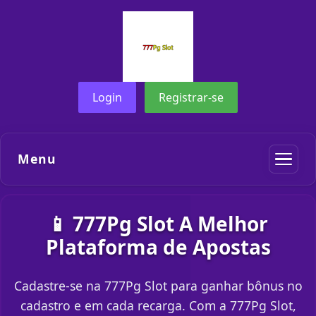
Login
Registrar-se
Menu
📱 777Pg Slot A Melhor
Plataforma de Apostas
Cadastre-se na 777Pg Slot para ganhar bônus no
cadastro e em cada recarga. Com a 777Pg Slot,