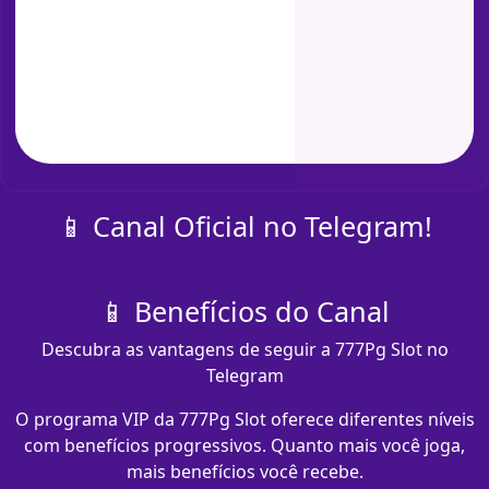
📱 Canal Oficial no Telegram!
📱 Benefícios do Canal
Descubra as vantagens de seguir a 777Pg Slot no
Telegram
O programa VIP da 777Pg Slot oferece diferentes níveis
com benefícios progressivos. Quanto mais você joga,
mais benefícios você recebe.