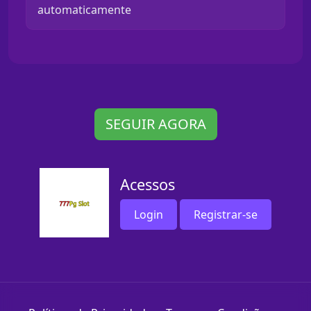
automaticamente
SEGUIR AGORA
Acessos
Login
Registrar-se