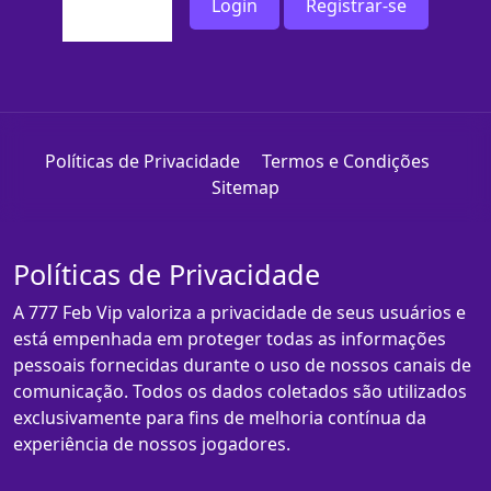
Login
Registrar-se
Políticas de Privacidade
Termos e Condições
Sitemap
Políticas de Privacidade
A 777 Feb Vip valoriza a privacidade de seus usuários e
está empenhada em proteger todas as informações
pessoais fornecidas durante o uso de nossos canais de
comunicação. Todos os dados coletados são utilizados
exclusivamente para fins de melhoria contínua da
experiência de nossos jogadores.