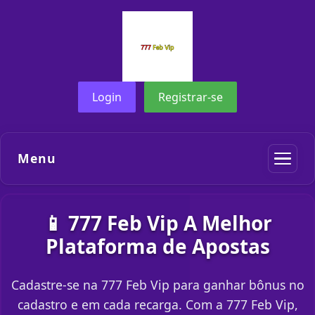
Login
Registrar-se
Menu
📱 777 Feb Vip A Melhor
Plataforma de Apostas
Cadastre-se na 777 Feb Vip para ganhar bônus no
cadastro e em cada recarga. Com a 777 Feb Vip,