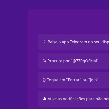
📱 Baixe o app Telegram no seu disp
🔍 Procure por "@77PgOficial"
👆 Toque em "Entrar" ou "Join"
🔔 Ative as notificações para não p