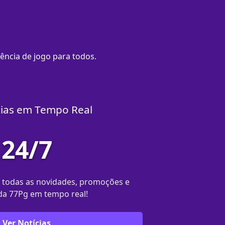
iência de jogo para todos.
cias em Tempo Real
24/7
e todas as novidades, promoções e
da 77Pg em tempo real!
Ver Notícias