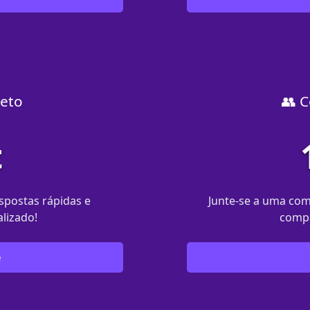
reto
👥 
t
espostas rápidas e
Junte-se a uma com
lizado!
compa
e