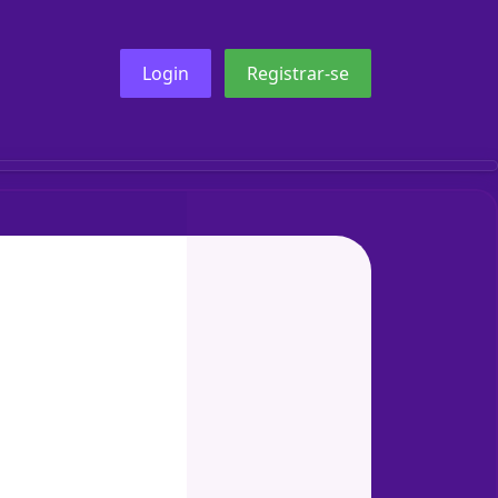
Login
Registrar-se