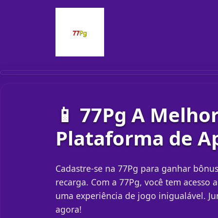
📱 77Pg A Melho
Plataforma de A
Cadastre-se na 77Pg para ganhar bônus
recarga. Com a 77Pg, você tem acesso a
uma experiência de jogo inigualável. J
agora!