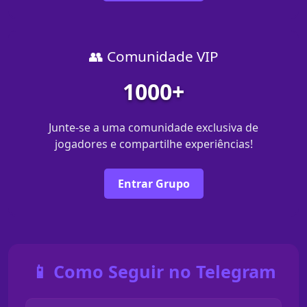
👥 Comunidade VIP
1000+
Junte-se a uma comunidade exclusiva de
jogadores e compartilhe experiências!
Entrar Grupo
📱 Como Seguir no Telegram