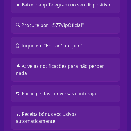
📱 Baixe o app Telegram no seu dispositivo
🔍 Procure por "@77VipOficial"
👆 Toque em "Entrar" ou "Join"
🔔 Ative as notificações para não perder
nada
💬 Participe das conversas e interaja
🎁 Receba bônus exclusivos
automaticamente