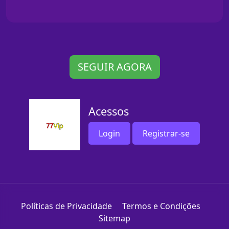
SEGUIR AGORA
Acessos
Login
Registrar-se
Políticas de Privacidade
Termos e Condições
Sitemap