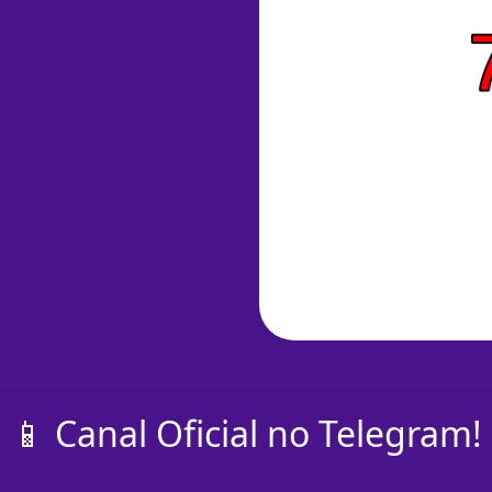
📱 Canal Oficial no Telegram!