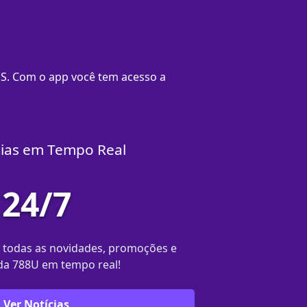
iOS. Com o app você tem acesso a
cias em Tempo Real
24/7
e todas as novidades, promoções e
da 788U em tempo real!
Ver Notícias