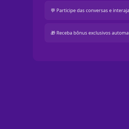
💬 Participe das conversas e interaj
🎁 Receba bônus exclusivos autom