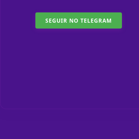
SEGUIR NO TELEGRAM