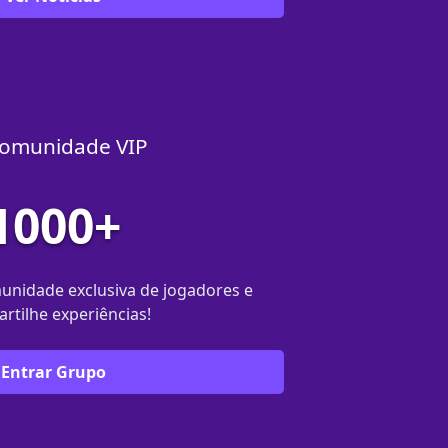
Comunidade VIP
1000+
unidade exclusiva de jogadores e
rtilhe experiências!
Entrar Grupo