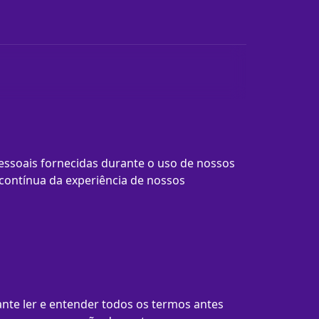
essoais fornecidas durante o uso de nossos
 contínua da experiência de nossos
nte ler e entender todos os termos antes