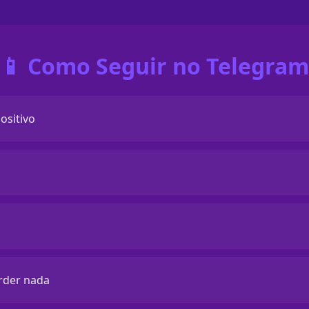
📱 Como Seguir no Telegram
ositivo
erder nada