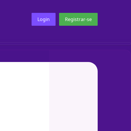
Login
Registrar-se