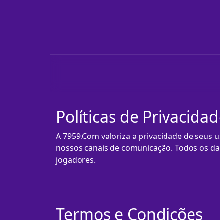
Políticas de Privacida
A 7959.Com valoriza a privacidade de seus 
nossos canais de comunicação. Todos os dad
jogadores.
Termos e Condições