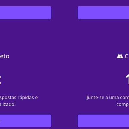
reto
👥 
t
espostas rápidas e
Junte-se a uma com
lizado!
compa
e