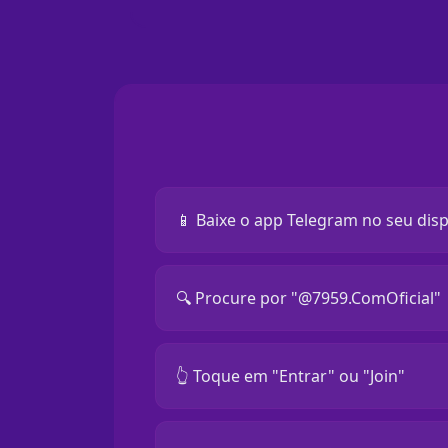
📱 Baixe o app Telegram no seu disp
🔍 Procure por "@7959.ComOficial"
👆 Toque em "Entrar" ou "Join"