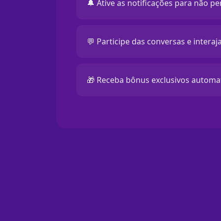
🔔 Ative as notificações para não p
💬 Participe das conversas e interaj
🎁 Receba bônus exclusivos autom