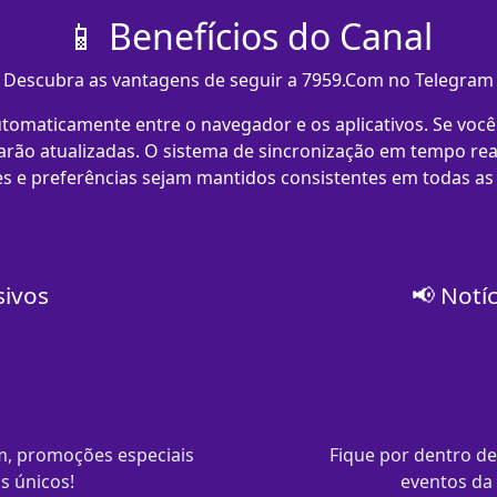
📱 Benefícios do Canal
Descubra as vantagens de seguir a 7959.Com no Telegram
tomaticamente entre o navegador e os aplicativos. Se você
tarão atualizadas. O sistema de sincronização em tempo real
s e preferências sejam mantidos consistentes em todas as
sivos
📢 Notí
m, promoções especiais
Fique por dentro d
s únicos!
eventos da