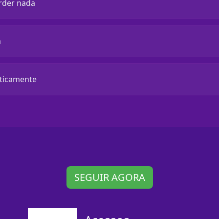
erder nada
a
aticamente
SEGUIR AGORA