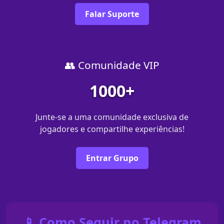
Falar Suporte
👥 Comunidade VIP
1000+
Junte-se a uma comunidade exclusiva de
jogadores e compartilhe experiências!
Entrar Grupo
📱 Como Seguir no Telegram