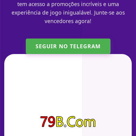
tem acesso a promoções incríveis e uma
experiência de jogo inigualável. Junte-se aos
vencedores agora!
SEGUIR NO TELEGRAM