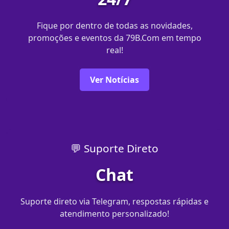
Fique por dentro de todas as novidades,
promoções e eventos da 79B.Com em tempo
real!
Ver Notícias
💬 Suporte Direto
Chat
Suporte direto via Telegram, respostas rápidas e
atendimento personalizado!