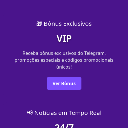
🎁 Bônus Exclusivos
VIP
Receba bônus exclusivos do Telegram,
promoções especiais e códigos promocionais
únicos!
Ver Bônus
📢 Notícias em Tempo Real
24/7