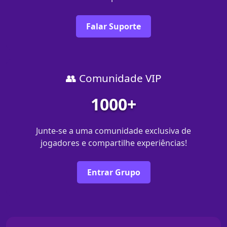
Falar Suporte
👥 Comunidade VIP
1000+
Junte-se a uma comunidade exclusiva de
jogadores e compartilhe experiências!
Entrar Grupo