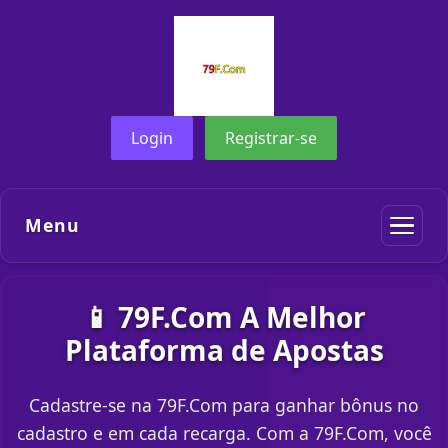
Login
Registrar-se
Menu
📱 79F.Com A Melhor
Plataforma de Apostas
Cadastre-se na 79F.Com para ganhar bônus no
cadastro e em cada recarga. Com a 79F.Com, você