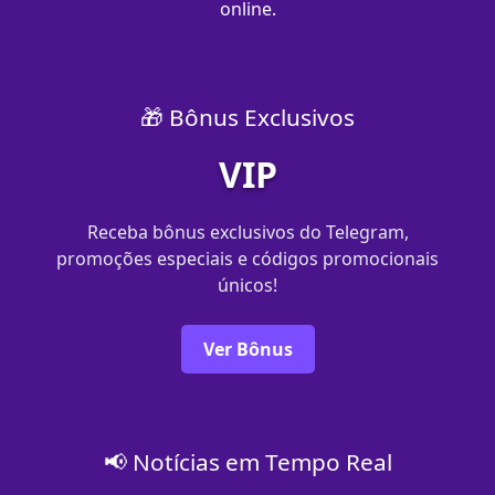
online.
🎁 Bônus Exclusivos
VIP
Receba bônus exclusivos do Telegram,
promoções especiais e códigos promocionais
únicos!
Ver Bônus
📢 Notícias em Tempo Real