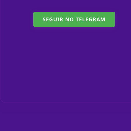
SEGUIR NO TELEGRAM