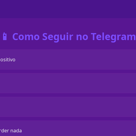
📱 Como Seguir no Telegram
ositivo
erder nada