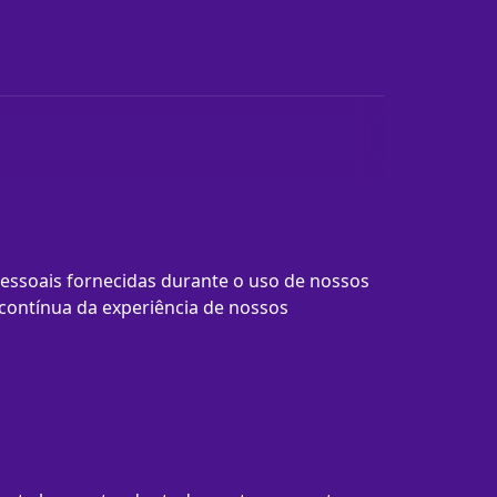
pessoais fornecidas durante o uso de nossos
 contínua da experiência de nossos