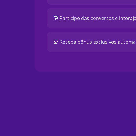
💬 Participe das conversas e interaj
🎁 Receba bônus exclusivos autom