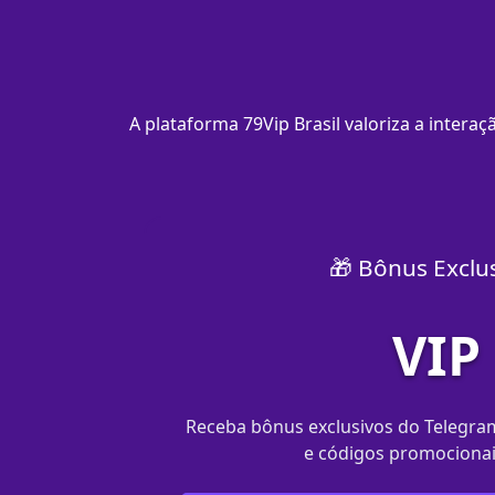
A plataforma 79Vip Brasil valoriza a inte
🎁 Bônus Exclu
VIP
Receba bônus exclusivos do Telegra
e códigos promocionai