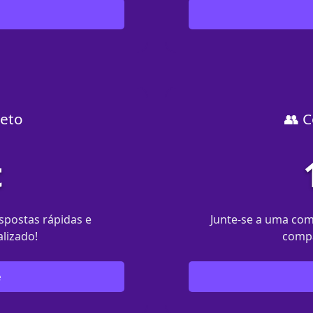
reto
👥 
t
espostas rápidas e
Junte-se a uma com
lizado!
compa
e