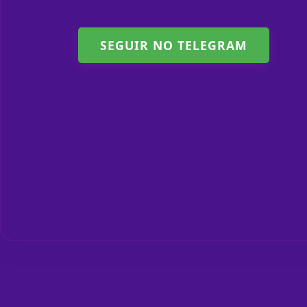
SEGUIR NO TELEGRAM