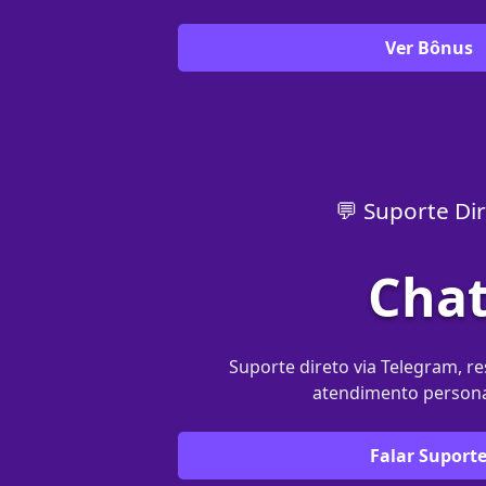
Ver Bônus
💬 Suporte Di
Cha
Suporte direto via Telegram, r
atendimento persona
Falar Suport