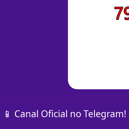
📱 Canal Oficial no Telegram!