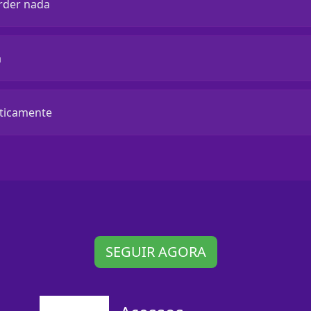
erder nada
a
aticamente
SEGUIR AGORA