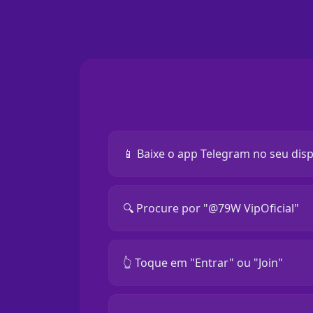
📱 Baixe o app Telegram no seu disp
🔍 Procure por "@79W VipOficial"
👆 Toque em "Entrar" ou "Join"