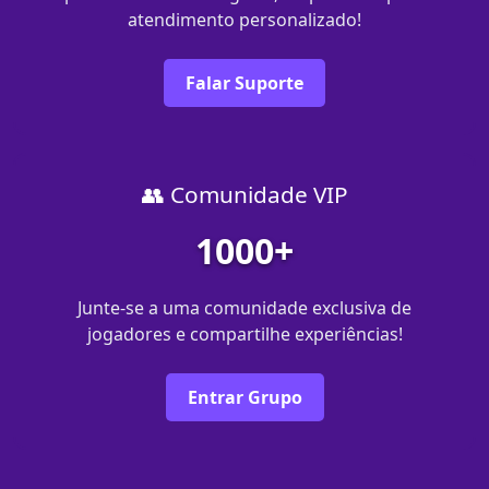
atendimento personalizado!
Falar Suporte
👥 Comunidade VIP
1000+
Junte-se a uma comunidade exclusiva de
jogadores e compartilhe experiências!
Entrar Grupo