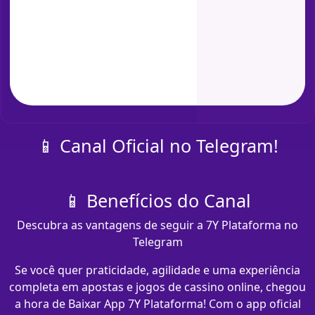
📱 Canal Oficial no Telegram!
📱 Benefícios do Canal
Descubra as vantagens de seguir a 7Y Plataforma no
Telegram
Se você quer praticidade, agilidade e uma experiência
completa em apostas e jogos de cassino online, chegou
a hora de Baixar App 7Y Plataforma! Com o app oficial