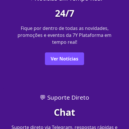
24/7
Fique por dentro de todas as novidades,
promoções e eventos da 7Y Plataforma em
tempo real!
Ver Notícias
💬 Suporte Direto
Chat
Suporte direto via Telegram, respostas rápidas e