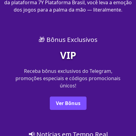
da plataforma 7Y Plataforma Brasil, você leva a emoção
dos jogos para a palma da mão — literalmente.
🎁 Bônus Exclusivos
VIP
Receba bônus exclusivos do Telegram,
promoções especiais e códigos promocionais
únicos!
Ver Bônus
📢 Notícias em Tempo Real