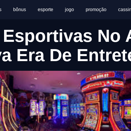
s
bônus
esporte
jogo
promoção
cassi
Esportivas No 
a Era De Entret