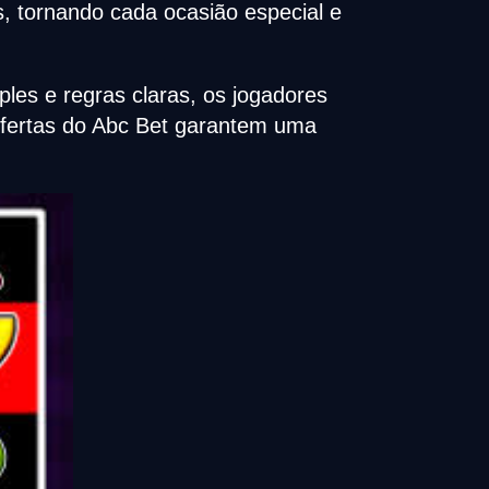
, tornando cada ocasião especial e
les e regras claras, os jogadores
ofertas do Abc Bet garantem uma