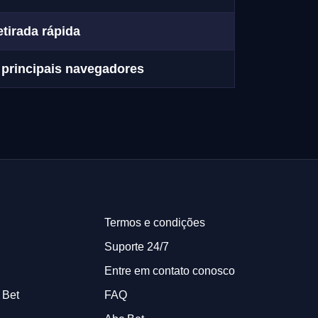
tirada rápida
 principais navegadores
Termos e condições
Suporte 24/7
Entre em contato conosco
 Bet
FAQ