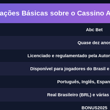
ações Básicas sobre o Cassino 
Abc Bet
Quase dez ano
Licenciado e regulamentado pela Autor
Disponível para jogadores do Brasil e
Português, Inglês, Espan
Real Brasileiro (BRL) e vária
BONUS2025