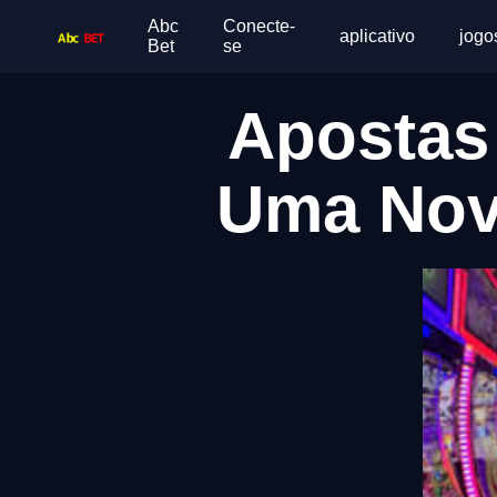
Abc
Conecte-
aplicativo
jogo
Bet
se
Apostas 
Uma Nov